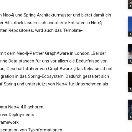
A
n Neo4j und Spring Architekturmuster und bietet damit ein
r Bibliothek lassen sich annotierte Entitäten in Neo4j
nten Repositories, wird auch das Template-
A
mit dem Neo4j-Partner GraphAware in London. „Bei der
ring Data standen für uns vor allem die Bedürfnisse von
A
an, Geschäftsführer von GraphAware. „Das Release ist mit
gration in das Spring-Ecosystem. Dadurch gestaltet sich
f Spring und unterstützt von Neo4j für Unternehmen als
A
ata Neo4j 4.0 gehören:
erver Deployments
A
Framework
räsentation von Typinformationen