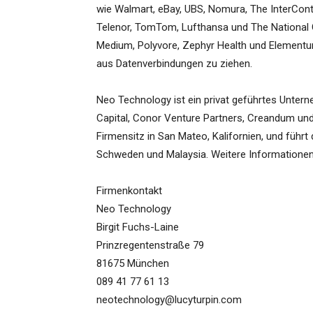
wie Walmart, eBay, UBS, Nomura, The InterConti
Telenor, TomTom, Lufthansa und The National 
Medium, Polyvore, Zephyr Health und Element
aus Datenverbindungen zu ziehen.
Neo Technology ist ein privat geführtes Unter
Capital, Conor Venture Partners, Creandum und
Firmensitz in San Mateo, Kalifornien, und führt
Schweden und Malaysia. Weitere Informatione
Firmenkontakt
Neo Technology
Birgit Fuchs-Laine
Prinzregentenstraße 79
81675 München
089 41 77 61 13
neotechnology@lucyturpin.com