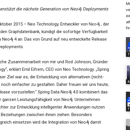
Mü
terstützt die nächste Generation von Neo4j Deployments
ve
ei
at
ktober 2015 – Neo Technology, Entwickler von
Neo4j
, der
Fi
nden Graphdatenbank, kündigt die sofortige Verfügbarkeit
a Neo4j 4 an. Das von Grund auf neu entwickelte Release
Deployments.
T
reiche Zusammenarbeit von mir und Rod Johnson, Gründer
gy“, erklärt Emil Eifrem, CEO von Neo Technology. „Spring
r Ziel war es, die Entwicklung von alternativen (nicht-
A
noch einfacher zu gestalten. Daher freuen wir uns heute,
ease vorzustellen.“ Spring Data Neo4j 4.0 kombiniert das
r ganzen Leistungsfähigkeit von Neo4j. Unternehmen
chter zur Entwicklung intelligenter Anwendungen nutzen
T
en Beziehungen zwischen ihnen ziehen. Besonders
reich einsetzen wird die Integration von Neo4j damit