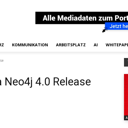
RZ
KOMMUNIKATION
ARBEITSPLATZ
AI
WHITEPAP
ase
 Neo4j 4.0 Release
A