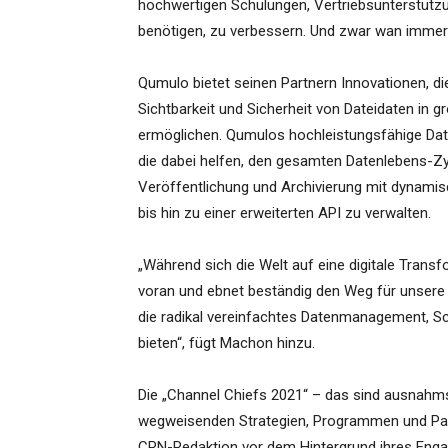
hochwertigen Schulungen, Vertriebsunterstütz
benötigen, zu verbessern. Und zwar wan immer 
Qumulo bietet seinen Partnern Innovationen, d
Sichtbarkeit und Sicherheit von Dateidaten i
ermöglichen. Qumulos hochleistungsfähige Dat
die dabei helfen, den gesamten Datenlebens-Z
Veröffentlichung und Archivierung mit dynamisc
bis hin zu einer erweiterten API zu verwalten.
„Während sich die Welt auf eine digitale Trans
voran und ebnet beständig den Weg für unsere 
die radikal vereinfachtes Datenmanagement, S
bieten“, fügt Machon hinzu.
Die „Channel Chiefs 2021“ – das sind ausnahms
wegweisenden Strategien, Programmen und Part
CRN-Redaktion vor dem Hintergrund ihres Enga