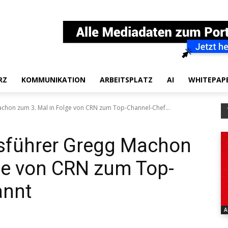
RZ
KOMMUNIKATION
ARBEITSPLATZ
AI
WHITEPAP
hon zum 3. Mal in Folge von CRN zum Top-Channel-Chef...
sführer Gregg Machon
ge von CRN zum Top-
annt
A