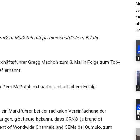
Mü
ve
ei
at
Fi
roßem Maßstab mit partnerschaftlichem Erfolg
T
häftsführer Gregg Machon zum 3. Mal in Folge zum Top-
f ernannt
roßem Maßstab mit partnerschaftlichem Erfolg
A
 ein Marktführer bei der radikalen Vereinfachung der
T
ungen, gibt heute bekannt, dass CRN® (a brand of
dent of Worldwide Channels and OEMs bei Qumulo, zum