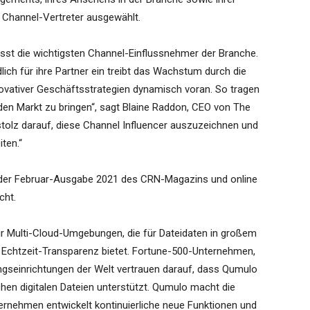
s Channel-Vertreter ausgewählt.
sst die wichtigsten Channel-Einflussnehmer der Branche.
ch für ihre Partner ein treibt das Wachstum durch die
ovativer Geschäftsstrategien dynamisch voran. So tragen
den Markt zu bringen“, sagt Blaine Raddon, CEO von The
olz darauf, diese Channel Influencer auszuzeichnen und
iten.“
n der Februar-Ausgabe 2021 des CRN-Magazins und online
cht.
ür Multi-Cloud-Umgebungen, die für Dateidaten in großem
d Echtzeit-Transparenz bietet. Fortune-500-Unternehmen,
gseinrichtungen der Welt vertrauen darauf, dass Qumulo
chen digitalen Dateien unterstützt. Qumulo macht die
ernehmen entwickelt kontinuierliche neue Funktionen und