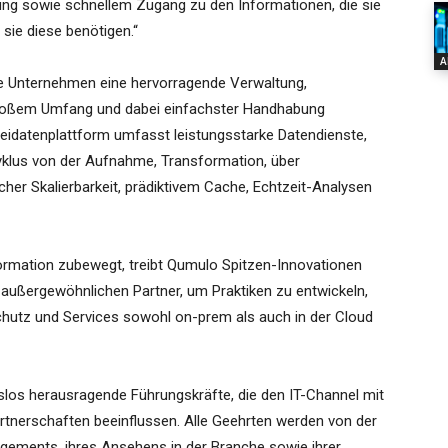
ung sowie schnellem Zugang zu den Informationen, die sie
sie diese benötigen.“
A
ie Unternehmen eine hervorragende Verwaltung,
n großem Umfang und dabei einfachster Handhabung
eidatenplattform umfasst leistungsstarke Datendienste,
yklus von der Aufnahme, Transformation, über
her Skalierbarkeit, prädiktivem Cache, Echtzeit-Analysen
formation zubewegt, treibt Qumulo Spitzen-Innovationen
außergewöhnlichen Partner, um Praktiken zu entwickeln,
chutz und Services sowohl on-prem als auch in der Cloud
los herausragende Führungskräfte, die den IT-Channel mit
nerschaften beeinflussen. Alle Geehrten werden von der
gements, ihres Ansehens in der Branche sowie ihrer