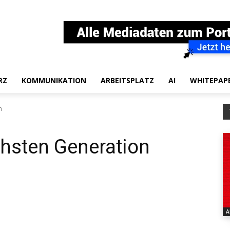
RZ
KOMMUNIKATION
ARBEITSPLATZ
AI
WHITEPAP
n
chsten Generation
A