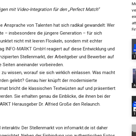
Mü
en mit Video-Integration für den „Perfect Match“
ve
ei
at
ie Ansprache von Talenten hat sich radikal gewandelt: Wer
Fi
te – insbesondere die jüngere Generation – für sich
punktet nicht mit leeren Floskeln, sondern mit echter
lag
INFO-MARKT GmbH
reagiert auf diese Entwicklung und
onzipierten Stellenmarkt, der Arbeitgeber und Bewerber auf
T
Seiten aneinander vorbeireden.
 zu wissen, worauf sie sich wirklich einlassen. Was macht
den gelebt? Genau hier knüpft der modernisierte
A
mat bricht die klassischen Textwüsten auf und präsentiert
den. Sie erhalten genau die Einblicke, die ihnen bei der
MARKT Herausgeber Dr. Alfried Große den Relaunch.
T
interaktiv. Der Stellenmarkt von infomarkt.de ist daher
erichtet. Neben der Einbindung von authentischen Fotos