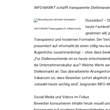
INFO-MARKT schafft transparente Stellenanzeig
Düsseldorf – D
heute Fachkräf
INFO-MARKT Herausgeber Dr. Alfried Große
gewinnen will, 
Transparenz und modernen Formaten. Der Ver
präsentiert auf infomarkt.de einen völlig neu k
Augenhöhe zusammenbringt – ohne dass beide 
„Für Stellensuchende ist es heute entscheidend
die Unternehmenskultur aus? Welche Werte wer
Stellenmarkt an. Das überarbeitete Anzeigenfor
Vakanzen so, dass Bewerber sofort abgeholt wer
Jobwahl heute wichtig sind“, begründet INFO-
Social Media und Videos im Fokus
Bewerber konsumieren Inhalte heute visuell und 
konsequent auf moderne Sehgewohnheiten ausg