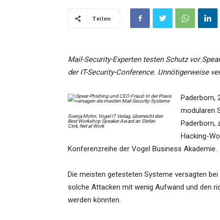
Teilen
Mail-Security-Experten testen Schutz vor Spea
der IT-Security-Conference. Unnötigerweise v
Paderborn, 
modularen 
Svenja Mohn, Vogel IT Verlag, überreicht den
Best Workshop Speaker Award an Stefan
Paderborn, 
Cink, Net at Work
Hacking-Wor
Konferenzreihe der Vogel Business Akademie.
Die meisten getesteten Systeme versagten bei
solche Attacken mit wenig Aufwand und den ri
werden könnten.