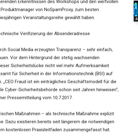
ierenden Erkenntnissen des Workshops und den wertvollen
ink, Produktmanager von NoSpamProxy, zum besten
iesjährigen Veranstaltungsreihe gewählt haben.
A
echnische Verifizierung der Absenderadresse
durch Social Media erzeugten Transparenz – sehr einfach,
en. Vor dem Hintergrund der stetig wachsenden
ieser Sicherheitslücke nicht viel mehr Aufmerksamkeit
amt für Sicherheit in der Informationstechnik (BSI) auf
 „CEO Fraud ist ein einträgliches Geschäftsmodell für die
onale Cyber-Sicherheitsbehörde schon seit Jahren hinweisen“,
ner Pressemitteilung vom 10.7.2017.
orischen Maßnahmen – als technische Maßnahme explizit
se. Dazu existieren bereits seit längerem die notwendigen
nem kostenlosen Praxisleitfaden zusammengefasst hat.