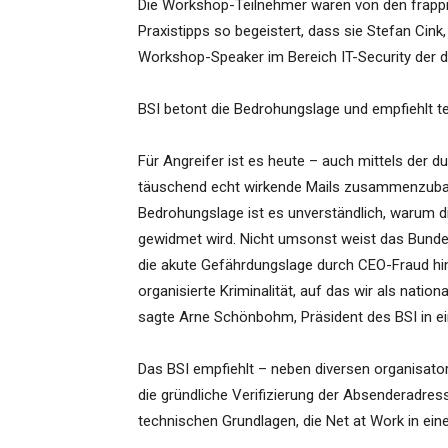
Die Workshop-Teilnehmer waren von den frapp
Praxistipps so begeistert, dass sie Stefan C
Workshop-Speaker im Bereich IT-Security der d
BSI betont die Bedrohungslage und empfiehlt t
Für Angreifer ist es heute – auch mittels der 
täuschend echt wirkende Mails zusammenzubau
Bedrohungslage ist es unverständlich, warum d
gewidmet wird. Nicht umsonst weist das Bundes
die akute Gefährdungslage durch CEO-Fraud hin.
organisierte Kriminalität, auf das wir als nati
sagte Arne Schönbohm, Präsident des BSI in ei
Das BSI empfiehlt – neben diversen organisat
die gründliche Verifizierung der Absenderadres
technischen Grundlagen, die Net at Work in ei