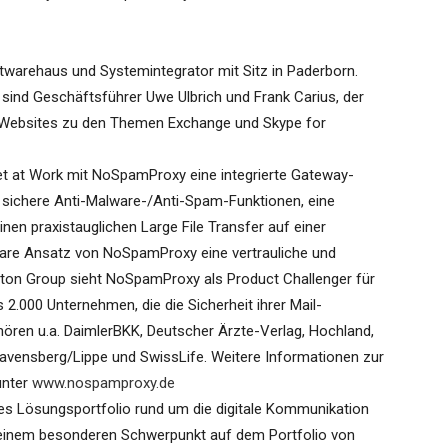
warehaus und Systemintegrator mit Sitz in Paderborn.
ind Geschäftsführer Uwe Ulbrich und Frank Carius, der
 Websites zu den Themen Exchange und Skype for
et at Work mit NoSpamProxy eine integrierte Gateway-
 sichere Anti-Malware-/Anti-Spam-Funktionen, eine
nen praxistauglichen Large File Transfer auf einer
lare Ansatz von NoSpamProxy eine vertrauliche und
rton Group sieht NoSpamProxy als Product Challenger für
2.000 Unternehmen, die die Sicherheit ihrer Mail-
ren u.a. DaimlerBKK, Deutscher Ärzte-Verlag, Hochland,
ensberg/Lippe und SwissLife. Weitere Informationen zur
unter
www.nospamproxy.de
tes Lösungsportfolio rund um die digitale Kommunikation
einem besonderen Schwerpunkt auf dem Portfolio von