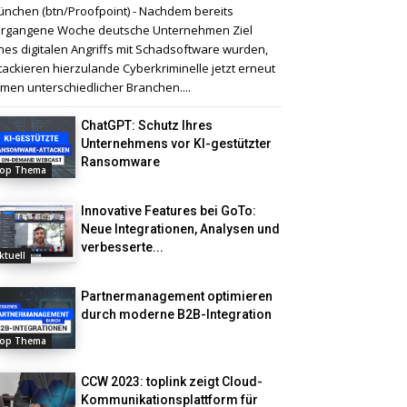
nchen (btn/Proofpoint) - Nachdem bereits
rgangene Woche deutsche Unternehmen Ziel
nes digitalen Angriffs mit Schadsoftware wurden,
tackieren hierzulande Cyberkriminelle jetzt erneut
rmen unterschiedlicher Branchen....
ChatGPT: Schutz Ihres
Unternehmens vor KI-gestützter
Ransomware
op Thema
Innovative Features bei GoTo:
Neue Integrationen, Analysen und
verbesserte...
ktuell
Partnermanagement optimieren
durch moderne B2B-Integration
op Thema
CCW 2023: toplink zeigt Cloud-
Kommunikationsplattform für