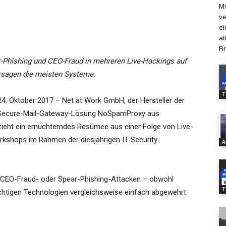
Mü
ve
ei
at
Fi
r-Phishing und CEO-Fraud in mehreren Live-Hackings auf
ersagen die meisten Systeme.
T
24. Oktober 2017 – Net at Work GmbH, der Hersteller der
Secure-Mail-Gateway-Lösung NoSpamProxy aus
zieht ein ernüchterndes Resümee aus einer Folge von Live-
kshops im Rahmen der diesjährigen IT-Security-
A
 CEO-Fraud- oder Spear-Phishing-Attacken – obwohl
T
chtigen Technologien vergleichsweise einfach abgewehrt