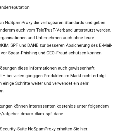
enderreputation
r von NoSpamProxy die verfügbaren Standards und geben
 anderem auch vom TeleTrusT-Verband unterstützt werden.
 Organisationen und Unternehmen auch ohne teure
DKIM, SPF und DANE zur besseren Absicherung des E-Mail-
 vor Spear-Phishing und CEO-Fraud schützen können.
-Lösungen diese Informationen auch gewissenhaft
t – bei vielen gängigen Produkten im Markt nicht erfolgt.
inige Schritte weiter und verwendet ein sehr
on.
leitungen können Interessenten kostenlos unter folgendem
e/ratgeber-dmarc-dkim-spf-dane
-Security-Suite NoSpamProxy erhalten Sie hier: