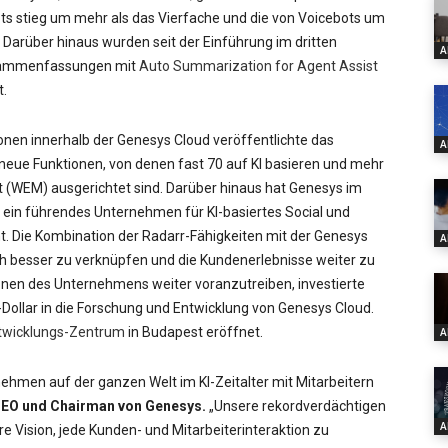
ts stieg um mehr als das Vierfache und die von Voicebots um
 Darüber hinaus wurden seit der Einführung im dritten
A
Zusammenfassungen mit
Auto Summarization for Agent Assist
t.
ionen innerhalb der Genesys Cloud veröffentlichte das
A
eue Funktionen, von denen fast 70 auf KI basieren und mehr
WEM) ausgerichtet sind. Darüber hinaus hat Genesys im
ein führendes Unternehmen für KI-basiertes Social und
t. Die Kombination der Radarr-Fähigkeiten mit der Genesys
A
h besser zu verknüpfen und die Kundenerlebnisse weiter zu
tionen des Unternehmens weiter voranzutreiben, investierte
Dollar in die Forschung und Entwicklung von Genesys Cloud.
twicklungs-Zentrum
in Budapest eröffnet.
A
ehmen auf der ganzen Welt im KI-Zeitalter mit Mitarbeitern
EO und Chairman von Genesys.
„Unsere rekordverdächtigen
A
e Vision, jede Kunden- und Mitarbeiterinteraktion zu