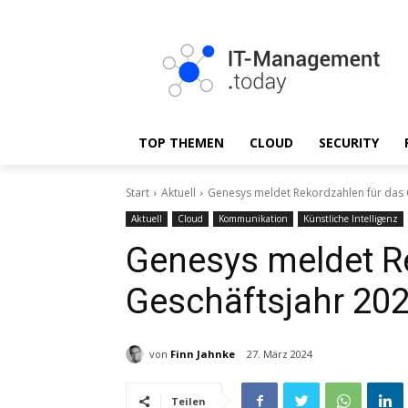
TOP THEMEN
CLOUD
SECURITY
Start
Aktuell
Genesys meldet Rekordzahlen für das 
Aktuell
Cloud
Kommunikation
Künstliche Intelligenz
Genesys meldet R
Geschäftsjahr 20
von
Finn Jahnke
27. März 2024
Teilen