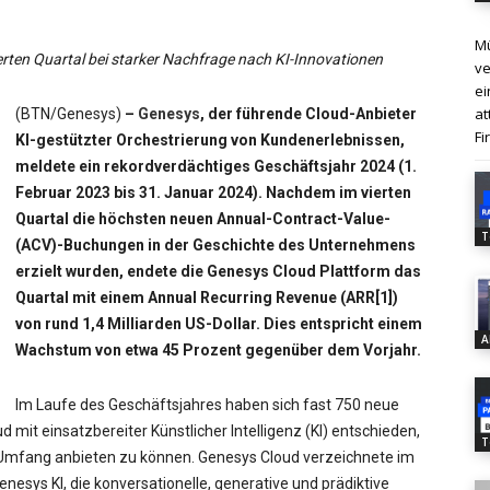
Mü
erten Quartal bei starker Nachfrage nach KI-Innovationen
ve
ei
at
(BTN/Genesys)
–
Genesys
, der führende Cloud-Anbieter
Fi
KI-gestützter Orchestrierung von Kundenerlebnissen,
meldete ein rekordverdächtiges Geschäftsjahr 2024 (1.
Februar 2023 bis 31. Januar 2024). Nachdem im vierten
Quartal die höchsten neuen Annual-Contract-Value-
T
(ACV)-Buchungen in der Geschichte des Unternehmens
erzielt wurden, endete die Genesys Cloud Plattform das
Quartal mit einem Annual Recurring Revenue (ARR[1])
von rund 1,4 Milliarden US-Dollar. Dies entspricht einem
A
Wachstum von etwa 45 Prozent gegenüber dem Vorjahr.
Im Laufe des Geschäftsjahres haben sich fast 750 neue
 mit einsatzbereiter Künstlicher Intelligenz (KI) entschieden,
T
 Umfang anbieten zu können. Genesys Cloud verzeichnete im
esys KI, die konversationelle, generative und prädiktive