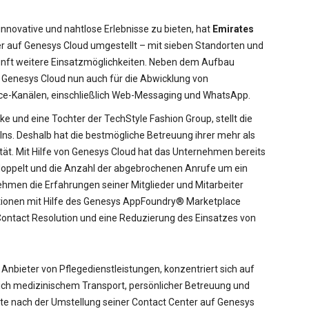
 innovative und nahtlose Erlebnisse zu bieten, hat
Emirates
r auf Genesys Cloud umgestellt – mit sieben Standorten und
ukunft weitere Einsatzmöglichkeiten. Neben dem Aufbau
Genesys Cloud nun auch für die Abwicklung von
ice-Kanälen, einschließlich Web-Messaging und WhatsApp.
ke und eine Tochter der TechStyle Fashion Group, stellt die
ns. Deshalb hat die bestmögliche Betreuung ihrer mehr als
rität. Mit Hilfe von Genesys Cloud hat das Unternehmen bereits
doppelt und die Anzahl der abgebrochenen Anrufe um ein
nehmen die Erfahrungen seiner Mitglieder und Mitarbeiter
ktionen mit Hilfe des Genesys AppFoundry® Marketplace
t Contact Resolution und eine Reduzierung des Einsatzes von
Anbieter von Pflegedienstleistungen, konzentriert sich auf
ßlich medizinischem Transport, persönlicher Betreuung und
e nach der Umstellung seiner Contact Center auf Genesys