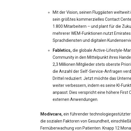
Mit der Vision, seinen Fluggästen weltweit
sein größtes kommerzielles Contact Cente
1.800 Mitarbeitern – und plant für die Z
mehrerer WEM-Funktionen nutzt Emirates 
Sprachdiensten und digitalen Kundenserv
Fabletics,
die globale Active-Lifestyle-Mar
Community in den Mittelpunkt ihres Handel
2,3 Millionen Mitglieder stets oberste Prio
die Anzahl der Self-Service-Anfragen ver
Drittel reduziert. Jetzt möchte das Unter
weiter verbessern, indem es seine KI-Fun
anpasst. Dies verspricht eine höhere Firs
externen Anwendungen.
Modivcare,
ein führender technologiegestützter 
die sozialen Faktoren von Gesundheit, einschlie
Fernüberwachung von Patienten. Knapp 12 Monat