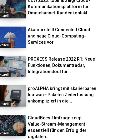
CCW 2023: toplink zeigt Cloud-
Kommunikationsplattform für
Omnichannel-Kundenkontakt
ktuell
Akamai stellt Connected Cloud
und neue Cloud-Computing-
Services vor
ktuell
PROXESS Release 2022 R1: Neue
Funktionen, Dokumentradar,
Integrationstool für...
ktuell
proALPHA bringt mit skalierbaren
tisoware-Paketen Zeiterfassung
unkompliziert in die...
ktuell
CloudBees-Umfrage zeigt:
Value-Stream-Management
essenziell für den Erfolg der
ktuell
digitalen...