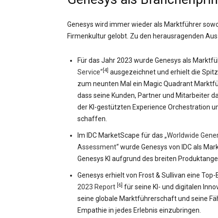
Genesys wird immer wieder als Marktführer sowoh
Firmenkultur gelobt. Zu den herausragenden Au
Für das Jahr 2023 wurde Genesys als Marktfü
[4]
Service“
ausgezeichnet und erhielt die Spit
zum neunten Mal ein Magic Quadrant Marktfü
dass seine Kunden, Partner und Mitarbeiter 
der KI-gestützten Experience Orchestration u
schaffen.
Im IDC MarketScape für das
„Worldwide Gener
Assessment
“ wurde Genesys von IDC als Mark
Genesys KI aufgrund des breiten Produktange
Genesys erhielt von Frost & Sullivan eine To
[6]
2023 Report
für seine KI- und digitalen I
seine globale Marktführerschaft und seine Fä
Empathie in jedes Erlebnis einzubringen.