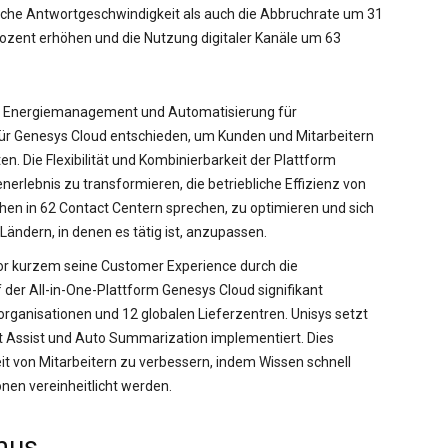
liche Antwortgeschwindigkeit als auch die Abbruchrate um 31
ozent erhöhen und die Nutzung digitaler Kanäle um 63
für Energiemanagement und Automatisierung für
h für Genesys Cloud entschieden, um Kunden und Mitarbeitern
n. Die Flexibilität und Kombinierbarkeit der Plattform
rlebnis zu transformieren, die betriebliche Effizienz von
chen in 62 Contact Centern sprechen, zu optimieren und sich
Ländern, in denen es tätig ist, anzupassen.
vor kurzem seine Customer Experience durch die
r All-in-One-Plattform Genesys Cloud signifikant
rganisationen und 12 globalen Lieferzentren. Unisys setzt
t Assist und Auto Summarization implementiert. Dies
it von Mitarbeitern zu verbessern, indem Wissen schnell
nen vereinheitlicht werden.
mus