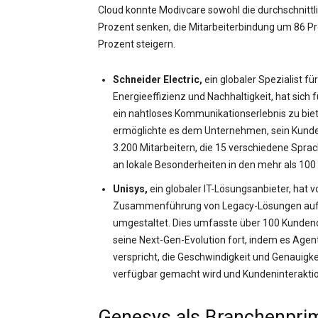
Cloud konnte Modivcare sowohl die durchschnitt
Prozent senken, die Mitarbeiterbindung um 86 Pr
Prozent steigern.
Schneider Electric,
ein globaler Spezialist 
Energieeffizienz und Nachhaltigkeit, hat sic
ein nahtloses Kommunikationserlebnis zu biete
ermöglichte es dem Unternehmen, sein Kundene
3.200 Mitarbeitern, die 15 verschiedene Spra
an lokale Besonderheiten in den mehr als 100 
Unisys,
ein globaler IT-Lösungsanbieter, hat 
Zusammenführung von Legacy-Lösungen auf de
umgestaltet. Dies umfasste über 100 Kundeno
seine Next-Gen-Evolution fort, indem es Agen
verspricht, die Geschwindigkeit und Genauigke
verfügbar gemacht wird und Kundeninteraktio
Genesys als Branchenpri