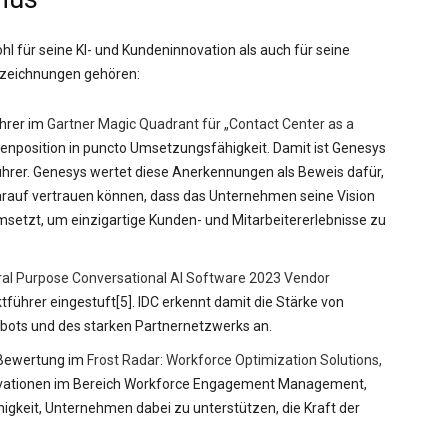
l für seine KI- und Kundeninnovation als auch für seine
szeichnungen gehören:
hrer im
Gartner Magic Quadrant für „Contact Center as a
zenposition in puncto Umsetzungsfähigkeit. Damit ist Genesys
hrer. Genesys wertet diese Anerkennungen als Beweis dafür,
darauf vertrauen können, dass das Unternehmen seine Vision
msetzt, um einzigartige Kunden- und Mitarbeitererlebnisse zu
al Purpose Conversational AI Software 2023 Vendor
tführer eingestuft[5]. IDC erkennt damit die Stärke von
bots und des starken Partnernetzwerks an.
p-Bewertung im
Frost Radar: Workforce Optimization Solutions,
nnovationen im Bereich Workforce Engagement Management,
higkeit, Unternehmen dabei zu unterstützen, die Kraft der