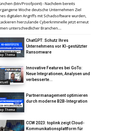
nchen (btn/Proofpoint) - Nachdem bereits
rgangene Woche deutsche Unternehmen Ziel
nes digitalen Angriffs mit Schadsoftware wurden,
tackieren hierzulande Cyberkriminelle jetzt erneut
rmen unterschiedlicher Branchen....
ChatGPT: Schutz Ihres
Unternehmens vor KI-gestützter
Ransomware
op Thema
Innovative Features bei GoTo:
Neue Integrationen, Analysen und
verbesserte...
ktuell
Partnermanagement optimieren
durch moderne B2B-Integration
op Thema
CCW 2023: toplink zeigt Cloud-
Kommunikationsplattform für