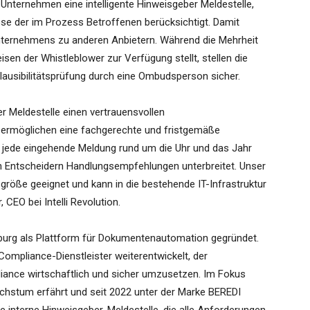
 Unternehmen eine intelligente Hinweisgeber Meldestelle,
isse der im Prozess Betroffenen berücksichtigt. Damit
nternehmens zu anderen Anbietern. Während die Mehrheit
isen der Whistleblower zur Verfügung stellt, stellen die
Plausibilitätsprüfung durch eine Ombudsperson sicher.
er Meldestelle einen vertrauensvollen
ermöglichen eine fachgerechte und fristgemäße
 jede eingehende Meldung rund um die Uhr und das Jahr
en Entscheidern Handlungsempfehlungen unterbreitet. Unser
röße geeignet und kann in die bestehende IT-Infrastruktur
, CEO bei Intelli Revolution.
mburg als Plattform für Dokumentenautomation gegründet.
Compliance-Dienstleister weiterentwickelt, der
liance wirtschaftlich und sicher umzusetzen. Im Fokus
achstum erfährt und seit 2022 unter der Marke BEREDI