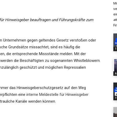
Mü
ve
ei
at
 für Hinweisgeber beauftragen und Führungskräfte zum
Fi
em Unternehmen gegen geltendes Gesetz verstoßen oder
sche Grundsätze missachtet, sind es häufig die
T
den, die entsprechende Missstände melden. Mit der
 werden die Beschäftigten zu sogenannten Whistleblowern.
nzulänglich geschützt und möglichen Repressalien
A
ommer das Hinweisgeberschutzgesetz auf den Weg
rpflichten eine
interne Meldestelle für Hinweisgeber
T
ertrauliche Kanäle wenden können.