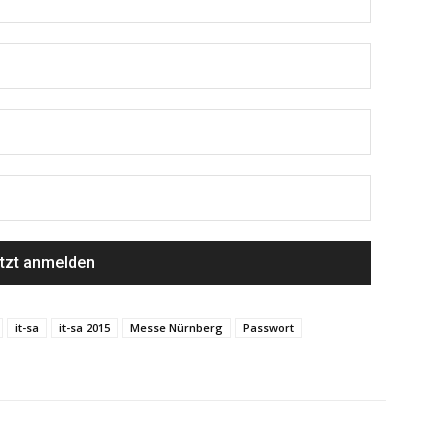
it-sa
it-sa 2015
Messe Nürnberg
Passwort