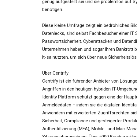
genug aufgestellt sei und sie problemlos auf Sy
benötigen.
Diese kleine Umfrage zeigt ein bedrohliches Bil
Datenlecks, sind selbst Fachbesucher einer IT
Passwortsicherheit. Cyberattacken und Datend
Unternehmen haben und sogar ihren Bankrott bed
it-sa nutzten, um sich über neue Sicherheitslö
Über Centrify
Centrify ist ein führender Anbieter von Lösunge
Angriffen in den heutigen hybriden IT-Umgebun
Identity Platform schützt gegen eine der Haupt
Anmeldedaten – indem sie die digitalen Identi
Anwendern mit erweiterten Zugriffsrechten sich
Sicherheit, Compliance und gesteigerter Produkti
Authentifizierung (MFA), Mobile- und Mac-Mana
Sitzungsüberwachung. Über 5000 Kunden inklus