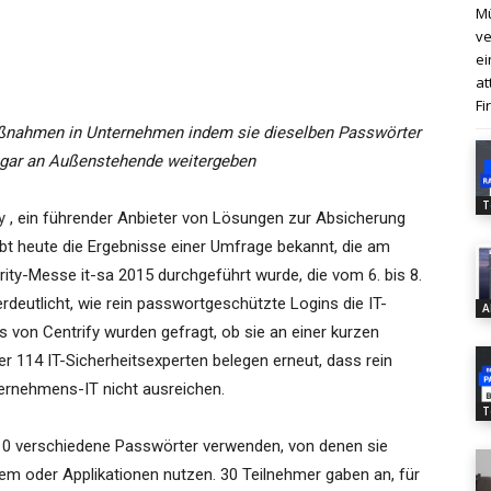
Mü
ve
ei
at
Fi
ßnahmen in Unternehmen indem sie dieselben Passwörter
ogar an Außenstehende weitergeben
T
y
, ein führender Anbieter von Lösungen zur Absicherung
gibt heute die Ergebnisse einer Umfrage bekannt, die am
ity-Messe it-sa 2015 durchgeführt wurde, die vom 6. bis 8.
erdeutlicht, wie rein passwortgeschützte Logins die IT-
A
s von Centrify wurden gefragt, ob sie an einer kurzen
 114 IT-Sicherheitsexperten belegen erneut, dass rein
ernehmens-IT nicht ausreichen.
T
-10 verschiedene Passwörter verwenden, von denen sie
m oder Applikationen nutzen. 30 Teilnehmer gaben an, für