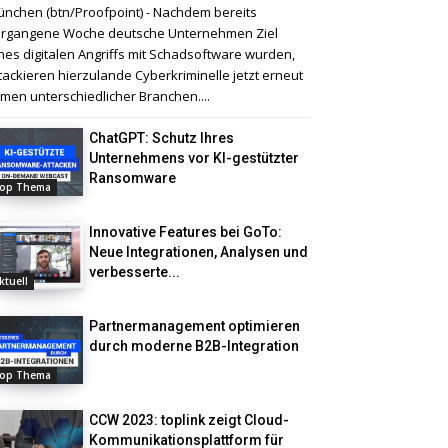
nchen (btn/Proofpoint) - Nachdem bereits
rgangene Woche deutsche Unternehmen Ziel
nes digitalen Angriffs mit Schadsoftware wurden,
tackieren hierzulande Cyberkriminelle jetzt erneut
rmen unterschiedlicher Branchen....
ChatGPT: Schutz Ihres
Unternehmens vor KI-gestützter
Ransomware
op Thema
Innovative Features bei GoTo:
Neue Integrationen, Analysen und
verbesserte...
ktuell
Partnermanagement optimieren
durch moderne B2B-Integration
op Thema
CCW 2023: toplink zeigt Cloud-
Kommunikationsplattform für