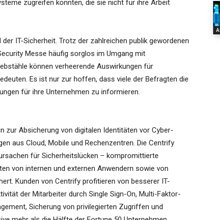
steme zugreifen könnten, die sie nicht für ihre Arbeit
A
d der IT-Sicherheit. Trotz der zahlreichen publik gewordenen
 Security Messe häufig sorglos im Umgang mit
iebstähle können verheerende Auswirkungen für
euten. Es ist nur zur hoffen, dass viele der Befragten die
sungen für ihre Unternehmen zu informieren.
n zur Absicherung von digitalen Identitäten vor Cyber-
gen aus Cloud, Mobile und Rechenzentren. Die Centrify
ursachen für Sicherheitslücken – kompromittierte
täten von internen und externen Anwendern sowie von
ert. Kunden von Centrify profitieren von besserer IT-
vität der Mitarbeiter durch Single Sign-On, Multi-Faktor-
gement, Sicherung von privilegierten Zugriffen und
ive mehr als die Hälfte der Fortune 50 Unternehmen