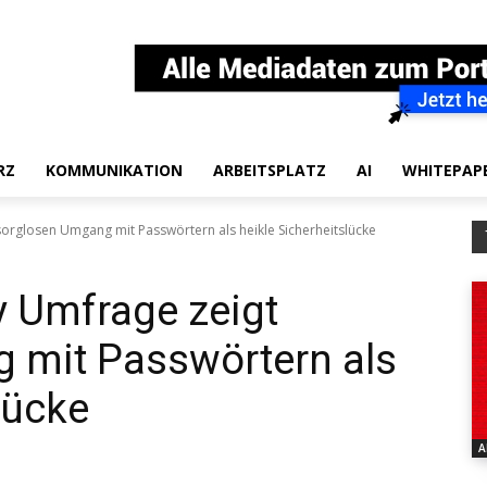
RZ
KOMMUNIKATION
ARBEITSPLATZ
AI
WHITEPAP
 sorglosen Umgang mit Passwörtern als heikle Sicherheitslücke
fy Umfrage zeigt
 mit Passwörtern als
lücke
A