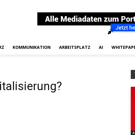
RZ
KOMMUNIKATION
ARBEITSPLATZ
AI
WHITEPAP
talisierung?
A