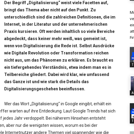
Der Begriff „Digitalisierung“ weist viele Facetten auf,
bringt das Thema aber nicht auf den Punkt. Zu
Mü
unterschiedlich sind die zahlreichen Definitionen, die im
ve
Internet, in der Literatur und der unternehmerischen
ei
at
Praxis kursieren. Oft werden inhaltlich so viele Bereiche
Fi
abgedeckt, dass keiner mehr weiß, was gemeint ist,
wenn von Digitalisierung die Rede ist. Selbst Ausdrücke
wie Digitale Revolution oder Transformation reichen
nicht aus, um das Phänomen zu erklären. Es braucht es
T
ein tiefergehendes Verständnis, etwa indem man es in
Teilbereiche gliedert. Dabei wird klar, wie umfassend
das Ganze ist und wie stark die Details das
Digitalisierungsgeschehen beeinflussen.
A
Wer das Wort „Digitalisierung“ in Google eingibt, erhält ein
ffer warten auf ihre Entdeckung. Laut Google Trends hat sich
ff jedes Jahr verdoppelt. Bei näherem Hinsehen entsteht
T
len, aber nur die wenigsten wissen, worum es bei der
 viele Internetnutzer andere Themen viel spannender wie die