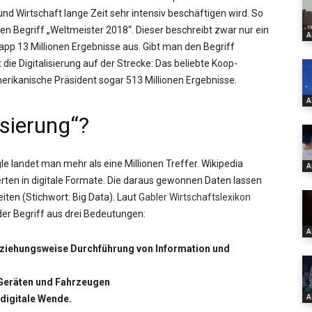
und Wirtschaft lange Zeit sehr intensiv beschäftigen wird. So
den Begriff „Weltmeister 2018“. Dieser beschreibt zwar nur ein
A
app 13 Millionen Ergebnisse aus. Gibt man den Begriff
die Digitalisierung auf der Strecke: Das beliebte Koop-
merikanische Präsident sogar 513 Millionen Ergebnisse.
A
isierung“?
ogle landet man mehr als eine Millionen Treffer. Wikipedia
A
rten in digitale Formate. Die daraus gewonnen Daten lassen
iten (Stichwort: Big Data). Laut
Gabler Wirtschaftslexikon
 der Begriff aus drei Bedeutungen:
A
eziehungsweise Durchführung von Information und
, Geräten und Fahrzeugen
A
 digitale Wende.