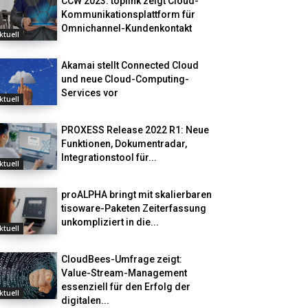
CCW 2023: toplink zeigt Cloud-
Kommunikationsplattform für
Omnichannel-Kundenkontakt
ktuell
Akamai stellt Connected Cloud
und neue Cloud-Computing-
Services vor
ktuell
PROXESS Release 2022 R1: Neue
Funktionen, Dokumentradar,
Integrationstool für...
ktuell
proALPHA bringt mit skalierbaren
tisoware-Paketen Zeiterfassung
unkompliziert in die...
ktuell
CloudBees-Umfrage zeigt:
Value-Stream-Management
essenziell für den Erfolg der
ktuell
digitalen...