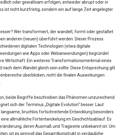
riedlich oder gewaltsam erfolgen, entweder abrupt oder in
ss
ist nicht kurzfristig, sondern ein auf lange Zeit angelegter
besser? Wer transformiert, der wandelt, formt oder gestaltet
einen anderen (neuen) überführt werden. Dieser Prozess
chiedenen digitalen Technologien (etwa digitale
 Anwendungen wie Apps oder Webanwendungen) begründet
ere Wirtschaft. Ein weiteres Transformationsmerkmal eines
d nach dem Wandel gleich sein sollte. Diese Entsprechung gilt
hemenbereiche überblicken, nicht die finalen Auswirkungen
.
tion, beide Begriffe beschreiben das Phänomen unzureichend.
gnet sich der Terminus „Digitale Evolution“ besser. Laut
ne langsame, bruchlos fortschreitende Entwicklung besonders
ne allmähliche Fortentwickelung im Geschichtsablauf. Es
ränderung, deren Ausmaß und Tragweite unbekannt ist. Um
ten, ist es sinnvoll das Gesamtkonstrukt in verdauliche